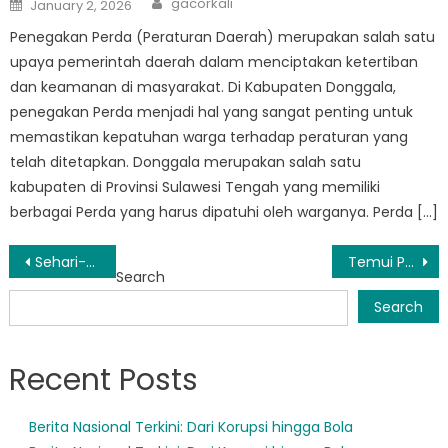
Posted
gacorkali
January 2, 2026
on
Penegakan Perda (Peraturan Daerah) merupakan salah satu
upaya pemerintah daerah dalam menciptakan ketertiban
dan keamanan di masyarakat. Di Kabupaten Donggala,
penegakan Perda menjadi hal yang sangat penting untuk
memastikan kepatuhan warga terhadap peraturan yang
telah ditetapkan. Donggala merupakan salah satu
kabupaten di Provinsi Sulawesi Tengah yang memiliki
berbagai Perda yang harus dipatuhi oleh warganya. Perda […]
Post
Sehari-hari Satpol PP Labuan: Menegakkan Peraturan dan Menjaga Ketertiban
Temui Pahlawan Masyarakat: Satpol PP Sindue Tobata
Search
navigation
Search
Recent Posts
Berita Nasional Terkini: Dari Korupsi hingga Bola