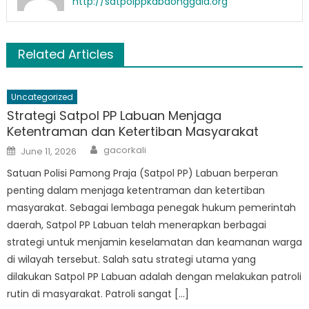
http://satpolppkabdonggala.org
Related Articles
Uncategorized
Strategi Satpol PP Labuan Menjaga
Ketentraman dan Ketertiban Masyarakat
Author
Posted
gacorkali
June 11, 2026
on
Satuan Polisi Pamong Praja (Satpol PP) Labuan berperan
penting dalam menjaga ketentraman dan ketertiban
masyarakat. Sebagai lembaga penegak hukum pemerintah
daerah, Satpol PP Labuan telah menerapkan berbagai
strategi untuk menjamin keselamatan dan keamanan warga
di wilayah tersebut. Salah satu strategi utama yang
dilakukan Satpol PP Labuan adalah dengan melakukan patroli
rutin di masyarakat. Patroli sangat […]