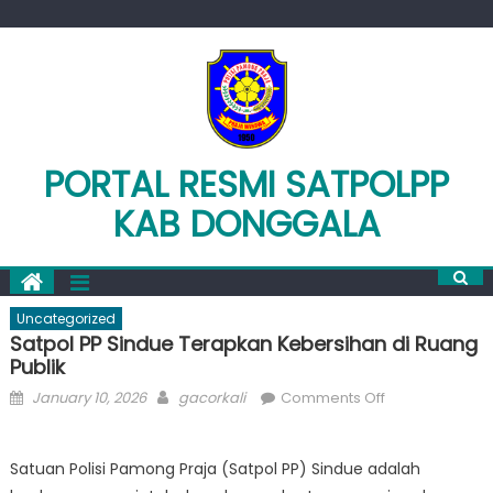
Skip
to
content
PORTAL RESMI SATPOLPP
KAB DONGGALA
Uncategorized
Satpol PP Sindue Terapkan Kebersihan di Ruang
Publik
Posted
Author
on
January 10, 2026
gacorkali
Comments Off
on
Satpol
PP
Satuan Polisi Pamong Praja (Satpol PP) Sindue adalah
Sindue