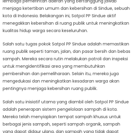
lembaga pemerintah daerah yang bertanggung jawab
Terapkan
Kebersihan
menjaga ketertiban umum dan kebersihan di Sindue, sebuah
di
kota di Indonesia. Belakangan ini, Satpol PP Sindue aktif
Ruang
menegakkan kebersihan di ruang publik untuk meningkatkan
Publik
kualitas hidup warga secara keseluruhan.
Salah satu tugas pokok Satpol PP Sindue adalah memastikan
ruang publik seperti taman, jalan, dan pasar bersih dan bebas
sampah. Mereka secara rutin melakukan patroli dan inspeksi
untuk mengidentifikasi area yang membutuhkan
pembersihan dan pemeliharaan. Selain itu, mereka juga
mengedukasi dan meningkatkan kesadaran warga akan
pentingnya menjaga kebersihan ruang publik.
Salah satu inisiatif utama yang diambil oleh Satpol PP Sindue
adalah penerapan sistem pengelolaan sampah di kota.
Mereka telah menyiapkan tempat sampah khusus untuk
berbagai jenis sampah, seperti sampah organik, sampah
yang dapat didaur ulang, dan sampah yang tidak dapat