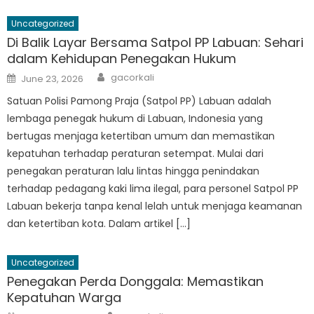
Uncategorized
Di Balik Layar Bersama Satpol PP Labuan: Sehari
dalam Kehidupan Penegakan Hukum
Author
Posted
gacorkali
June 23, 2026
on
Satuan Polisi Pamong Praja (Satpol PP) Labuan adalah
lembaga penegak hukum di Labuan, Indonesia yang
bertugas menjaga ketertiban umum dan memastikan
kepatuhan terhadap peraturan setempat. Mulai dari
penegakan peraturan lalu lintas hingga penindakan
terhadap pedagang kaki lima ilegal, para personel Satpol PP
Labuan bekerja tanpa kenal lelah untuk menjaga keamanan
dan ketertiban kota. Dalam artikel […]
Uncategorized
Penegakan Perda Donggala: Memastikan
Kepatuhan Warga
Author