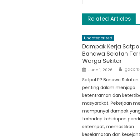
Related Articles
Uncategorized
Dampak Kerja Satpol
Banawa Selatan Te
Warga Sekitar
Author
Posted
gacorka
June 1, 2026
on
Satpol PP Banawa Selatan
penting dalam menjaga
ketentraman dan ketertib
masyarakat. Pekerjaan m
mempunyai dampak yang s
terhadap kehidupan pend
setempat, memastikan
keselamatan dan kesejah