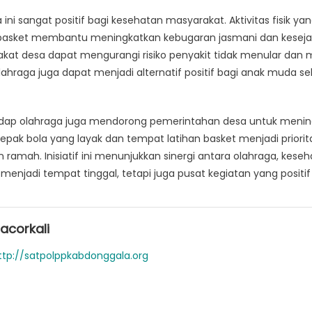
ini sangat positif bagi kesehatan masyarakat. Aktivitas fisik ya
 basket membantu meningkatkan kebugaran jasmani dan kesej
akat desa dapat mengurangi risiko penyakit tidak menular dan 
olahraga juga dapat menjadi alternatif positif bagi anak muda s
erhadap olahraga juga mendorong pemerintahan desa untuk mening
ak bola yang layak dan tempat latihan basket menjadi priorit
n ramah. Inisiatif ini menunjukkan sinergi antara olahraga, keseh
menjadi tempat tinggal, tetapi juga pusat kegiatan yang positi
acorkali
ttp://satpolppkabdonggala.org