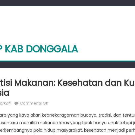
PP KAB DONGGALA
itisi Makanan: Kesehatan dan Kul
ia
hor
on
rkali
Comments Off
Menggali
ra yang kaya akan keanekaragaman budaya, tradisi, dan tentuny
Politisi
usantara memiliki makanan khas yang tidak hanya enak tetapi 
Makanan:
ng berkembangnya pola hidup masyarakat, kesehatan menjadi per
Kesehatan