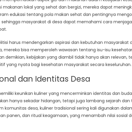
akanan lokal yang sehat dan bergizi, mereka dapat meningka
ram edukasi tentang pola makan sehat dan pentingnya mengo
itisi, sehingga masyarakat di desa dapat memahami cara menjag
at.
olitisi harus mendengarkan aspirasi dan kebutuhan masyarakat 
uka, mereka bisa memperoleh wawasan tentang isu-isu kesehatan
n demikian, kebijakan yang diambil tidak hanya akan relevan, t
if yang nyata bagi kesehatan masyarakat secara keseluruhan.
ional dan Identitas Desa
memiliki keunikan kuliner yang mencerminkan identitas dan bu
kan hanya sekadar hidangan, tetapi juga lambang sejarah dan tr
m komunitas desa, kuliner tradisional sering kali digunakan dal
aan panen, dan ritual keagamaan, yang menambah nilai sosial da