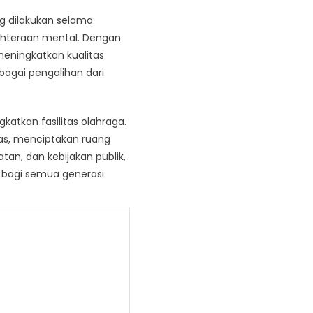
ng dilakukan selama
ahteraan mental. Dengan
meningkatkan kualitas
ebagai pengalihan dari
katkan fasilitas olahraga.
as, menciptakan ruang
atan, dan kebijakan publik,
f bagi semua generasi.