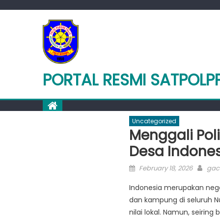
Skip
to
content
PORTAL RESMI SATPOL
Uncategorized
Menggali Pol
Desa Indones
Posted
Aut
February 18, 2026
gaco
on
Indonesia merupakan nega
dan kampung di seluruh N
nilai lokal. Namun, seiri