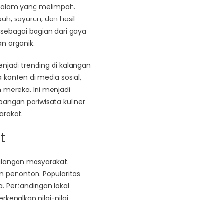
 alam yang melimpah.
h, sayuran, dan hasil
 sebagai bagian dari gaya
n organik.
njadi trending di kalangan
onten di media sosial,
 mereka. Ini menjadi
ngan pariwisata kuliner
rakat.
t
kalangan masyarakat.
n penonton. Popularitas
. Pertandingan lokal
enalkan nilai-nilai