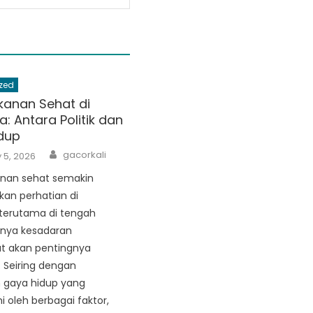
zed
kanan Sehat di
a: Antara Politik dan
dup
Author
gacorkali
 5, 2026
nan sehat semakin
an perhatian di
 terutama di tengah
nya kesadaran
t akan pentingnya
 Seiring dengan
 gaya hidup yang
i oleh berbagai faktor,