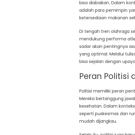
bisa diabaikan. Dalam kon
adalah para pemimpin ya
ketersediaan makanan se
Di tengah tren olahraga 
mendukung performa atlet
sadar akan pentingnya as
yang optimal. Melalui tul
bisa sejalan dengan upaya 
Peran Politis
Politisi memiliki peran p
Mereka bertanggung jawa
kesehatan. Dalam konteks
seperti puskesmas dan ru
mudah dijangkau.
Selain itu, politisi juga