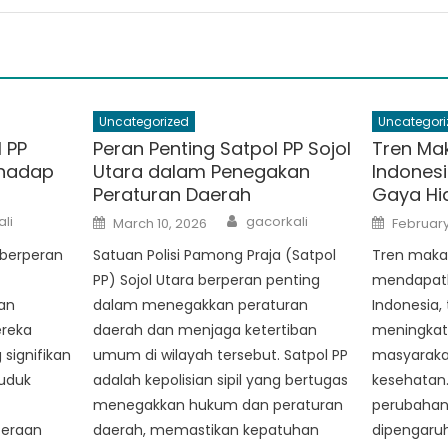
Uncategorized
Uncategori
 PP
Peran Penting Satpol PP Sojol
Tren Ma
rhadap
Utara dalam Penegakan
Indonesi
Peraturan Daerah
Gaya Hi
Author
Posted
Posted
li
gacorkali
March 10, 2026
February
on
on
 berperan
Satuan Polisi Pamong Praja (Satpol
Tren maka
PP) Sojol Utara berperan penting
mendapatk
an
dalam menegakkan peraturan
Indonesia,
ereka
daerah dan menjaga ketertiban
meningkat
ignifikan
umum di wilayah tersebut. Satpol PP
masyaraka
uduk
adalah kepolisian sipil yang bertugas
kesehatan.
menegakkan hukum dan peraturan
perubahan
teraan
daerah, memastikan kepatuhan
dipengaruh