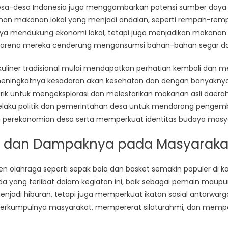
desa-desa Indonesia juga menggambarkan potensi sumber daya
ahan makanan lokal yang menjadi andalan, seperti rempah-rempa
hanya mendukung ekonomi lokal, tetapi juga menjadikan makanan
 karena mereka cenderung mengonsumsi bahan-bahan segar da
 kuliner tradisional mulai mendapatkan perhatian kembali dan me
ningkatnya kesadaran akan kesehatan dan dengan banyaknya k
ik untuk mengeksplorasi dan melestarikan makanan asli daerah
aku politik dan pemerintahan desa untuk mendorong pengemba
 perekonomian desa serta memperkuat identitas budaya masya
a dan Dampaknya pada Masyaraka
ren olahraga seperti sepak bola dan basket semakin populer di 
 yang terlibat dalam kegiatan ini, baik sebagai pemain maupu
enjadi hiburan, tetapi juga memperkuat ikatan sosial antarwarga
 berkumpulnya masyarakat, mempererat silaturahmi, dan memperk