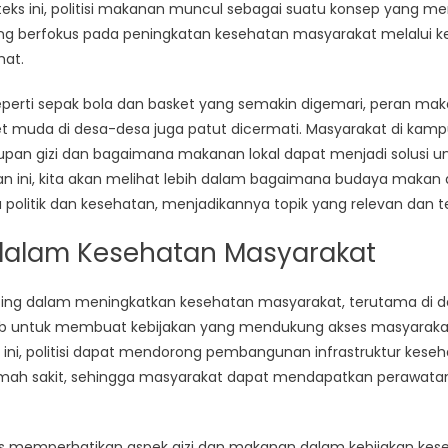
dan
teks ini, politisi makanan muncul sebagai suatu konsep yang men
Kuliner
ng berfokus pada peningkatan kesehatan masyarakat melalui 
di
hat.
Desa-
Desa
seperti sepak bola dan basket yang semakin digemari, peran ma
Indonesia
 muda di desa-desa juga patut dicermati. Masyarakat di kam
upan gizi dan bagaimana makanan lokal dapat menjadi solusi 
isan ini, kita akan melihat lebih dalam bagaimana budaya makan
politik dan kesehatan, menjadikannya topik yang relevan dan te
i dalam Kesehatan Masyarakat
enting dalam meningkatkan kesehatan masyarakat, terutama di d
b untuk membuat kebijakan yang mendukung akses masyaraka
 ini, politisi dapat mendorong pembangunan infrastruktur kes
mah sakit, sehingga masyarakat dapat mendapatkan perawatan y
 harus memperhatikan aspek gizi dan makanan dalam kebijakan ke