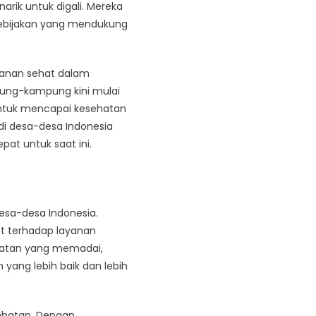
arik untuk digali. Mereka
kebijakan yang mendukung
kanan sehat dalam
pung-kampung kini mulai
untuk mencapai kesehatan
 di desa-desa Indonesia
pat untuk saat ini.
esa-desa Indonesia.
t terhadap layanan
ehatan yang memadai,
ang lebih baik dan lebih
sehatan. Dengan