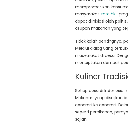
mempromosikan konsumsi m
masyarakat.
toto hk
-prog
dapat diinisiasi oleh pol
asupan makanan yang tep
Tidak kalah pentingnya, p
Melalui dialog yang terb
masyarakat di desa. Denga
menciptakan dampak posit
Kuliner Tradis
Setiap desa di Indonesia 
Makanan yang disajikan bu
generasi ke generasi. Dala
seperti pernikahan, peray
sajian.